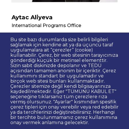
Aytac Aliyeva
International Programs Office
Officer
Bu site bazı durumlarda size belirli bilgileri
sağlamak için kendine ait ya da üçüncü taraf
aytaj.aliyeva@tedu.edu.tr
uygulamalara ait “çerezler” (cookie)
kullanabilir. Çerez, bir web sitesinin tarayıcınıza
gönderdiği küçük bir metinsel elementtir.
Sizin sabit diskinizde depolanır ve TEDÜ
açısından tamamen anonim bir içeriktir. Çerez
kullanımını standart bir uygulamadır ve
birçok web sitesi bunları kullanmaktadır.
Çerezler sitemize değil kendi bilgisayarınıza
kaydedilmektedir. Eğer "TÜMÜNÜ KABUL ET"
Dipnot
Contact
seçeneğine tıklarsanız tüm çerezlere rıza
vermiş olursunuz. "Ayarlar" kısmından spesifik
© TED University. Ziya Gökalp Caddesi No:48 06420, Kolej
çerez tipleri için onay verebilir veya red edebilir
Çankaya - Ankara
ya da tercihlerinizi değiştirebilirsiniz. Herhangi
bir tercihte bulunmamanız çerez kullanımına
onay vermek anlamına gelecektir.
TED
TED
TED
TED
TED