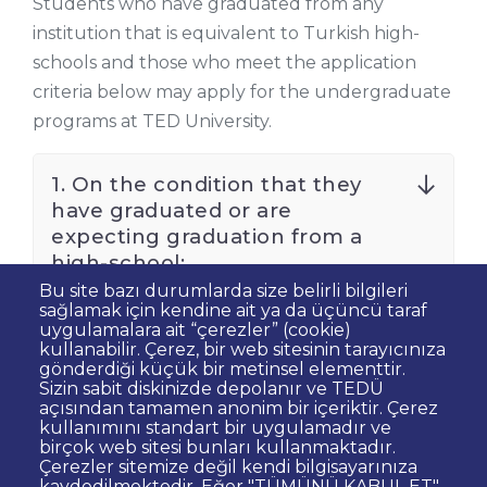
Students who have graduated from any
institution that is equivalent to Turkish high-
schools and those who meet the application
criteria below may apply for the undergraduate
programs at TED University.
1. On the condition that they
have graduated or are
expecting graduation from a
high-school;
Bu site bazı durumlarda size belirli bilgileri
sağlamak için kendine ait ya da üçüncü taraf
uygulamalara ait “çerezler” (cookie)
2. Applicants who cannot apply
kullanabilir. Çerez, bir web sitesinin tarayıcınıza
are the ones;
gönderdiği küçük bir metinsel elementtir.
Sizin sabit diskinizde depolanır ve TEDÜ
açısından tamamen anonim bir içeriktir. Çerez
kullanımını standart bir uygulamadır ve
birçok web sitesi bunları kullanmaktadır.
Çerezler sitemize değil kendi bilgisayarınıza
kaydedilmektedir. Eğer "TÜMÜNÜ KABUL ET"