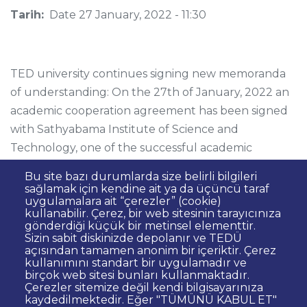
Tarih:
Date
27 January, 2022 - 11:30
TED university continues signing new memoranda
of understanding: On the 27th of January, 2022 an
academic cooperation agreement has been signed
with Sathyabama Institute of Science and
Technology, one of the successful academic
institutions in India. The agreement includes
Bu site bazı durumlarda size belirli bilgileri
cooperation in research, joint degrees, student and
sağlamak için kendine ait ya da üçüncü taraf
uygulamalara ait “çerezler” (cookie)
staff exchanges, and other fields of academic
kullanabilir. Çerez, bir web sitesinin tarayıcınıza
collaboration between the two institutions.
gönderdiği küçük bir metinsel elementtir.
Sizin sabit diskinizde depolanır ve TEDÜ
açısından tamamen anonim bir içeriktir. Çerez
kullanımını standart bir uygulamadır ve
birçok web sitesi bunları kullanmaktadır.
Çerezler sitemize değil kendi bilgisayarınıza
kaydedilmektedir. Eğer "TÜMÜNÜ KABUL ET"
Dipnot
Contact